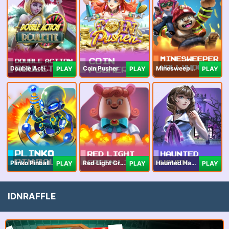
Double Action Roulette
Coin Pusher
Minesweeper Hollywood
PLAY
PLAY
PLAY
Plinko Pinball
Red Light Green Light
Haunted Haven
PLAY
PLAY
PLAY
IDNRAFFLE