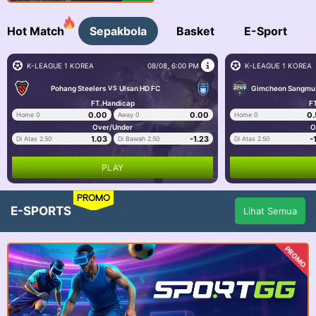
Hot Match
Sepakbola
Basket
E-Sport
K-LEAGUE 1 KOREA
08/08, 6:00 PM
K-LEAGUE 1 KOREA
Gimcheon Sangmu FC
VS
FC Seoul
FT.Handicap
F
0.50
-0.50
-0
Home 0
Away 0
Home 0
Over/Under
O
-1.11
-1.06
-1
Di Atas 2.50
Di Bawah 2.50
Di Atas 2.50
PLAY
PROMO
E-SPORTS
Lihat Semua
PROMO