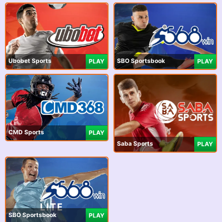
Ubobet Sports
SBO Sportsbook
PLAY
PLAY
CMD Sports
PLAY
Saba Sports
PLAY
SBO Sportsbook
PLAY