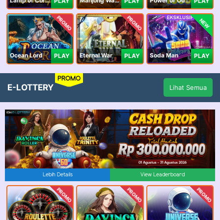
Lamp of Cornucopia
Mahjong Ways IV
Power of Odin 1000
PLAY
PLAY
PLAY
PROMO
PROMO
NEW
Ocean Lord
Eternal War
Soda Man
PLAY
PLAY
PLAY
PROMO
E-LOTTERY
Lihat Semua
Lebih Details
View Leaderboard
PROMO
PROMO
PROMO