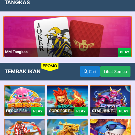
TANGKAS
MM Tangkas
PLAY
PROMO
TEMBAK IKAN
Cari
Lihat Semua
FIERCE FISHING
GODS FORTUNE FISHING
STAR HUNTER
PLAY
PLAY
PLAY