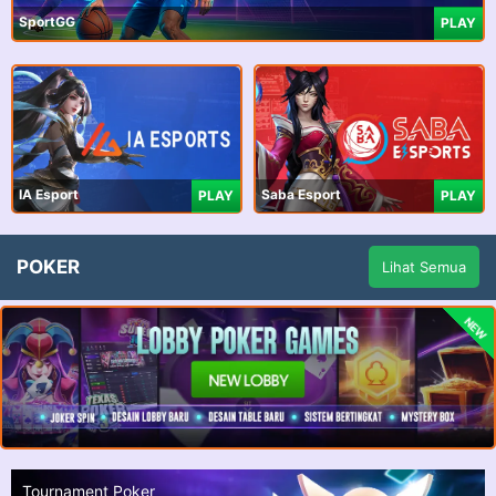
SportGG
PLAY
IA Esport
Saba Esport
PLAY
PLAY
POKER
Lihat Semua
NEW
Tournament Poker