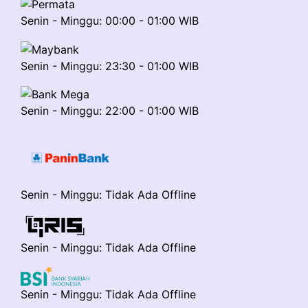
Senin - Minggu: 00:00 - 01:00 WIB
Senin - Minggu: 23:30 - 01:00 WIB
Senin - Minggu: 22:00 - 01:00 WIB
Senin - Minggu: Tidak Ada Offline
Senin - Minggu: Tidak Ada Offline
Senin - Minggu: Tidak Ada Offline