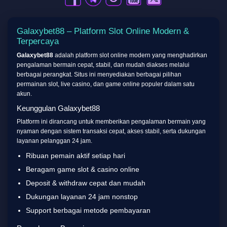
Galaxybet88 – Platform Slot Online Modern &
Terpercaya
Galaxybet88
adalah platform slot online modern yang menghadirkan
pengalaman bermain cepat, stabil, dan mudah diakses melalui
berbagai perangkat. Situs ini menyediakan berbagai pilihan
permainan slot, live casino, dan game online populer dalam satu
akun.
Keunggulan Galaxybet88
Platform ini dirancang untuk memberikan pengalaman bermain yang
nyaman dengan sistem transaksi cepat, akses stabil, serta dukungan
layanan pelanggan 24 jam.
Ribuan pemain aktif setiap hari
Beragam game slot & casino online
Deposit & withdraw cepat dan mudah
Dukungan layanan 24 jam nonstop
Support berbagai metode pembayaran