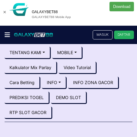
Download
×
GALAXYBET88
GALAXYBET88 Mobile App
MASUK
DAFTAR
TENTANG KAMI
MOBILE
Kalkulator Mix Parlay
Video Tutorial
Cara Betting
INFO
INFO ZONA GACOR
PREDIKSI TOGEL
DEMO SLOT
RTP SLOT GACOR