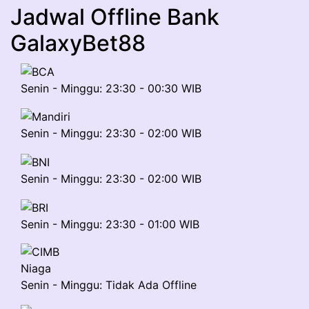
Jadwal Offline Bank
GalaxyBet88
Senin - Minggu: 23:30 - 00:30 WIB
Senin - Minggu: 23:30 - 02:00 WIB
Senin - Minggu: 23:30 - 02:00 WIB
Senin - Minggu: 23:30 - 01:00 WIB
Senin - Minggu: Tidak Ada Offline