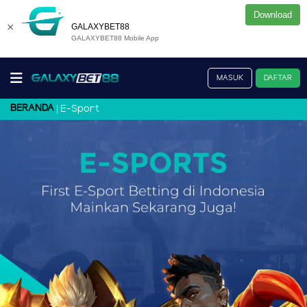
Download
×
GALAXYBET88
GALAXYBET88 Mobile App
MASUK
DAFTAR
BERANDA
E-Sport