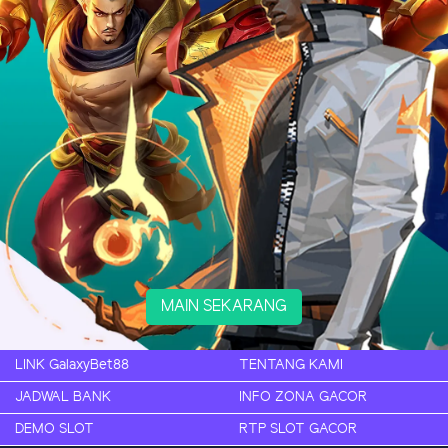
MAIN SEKARANG
LINK GalaxyBet88
TENTANG KAMI
JADWAL BANK
INFO ZONA GACOR
DEMO SLOT
RTP SLOT GACOR